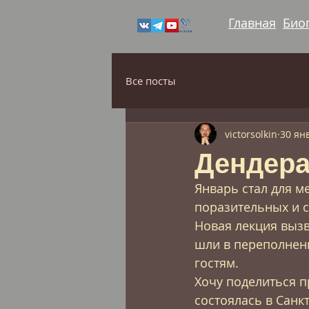
Главная
Био
Все посты
victorsolkin
30 янв
Дендера
Январь стал для м
поразительных и с
Новая лекция вызв
шли в переполненн
гостям.
Хочу поделиться п
состоялась в Санкт