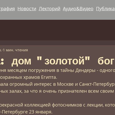
графия
Новости
Лекторий
Аудио&Видео
Публик
.
1 мин. чтения
: дом "золотой" бо
еня месяцем погружения в тайны Дендеры - одного
охранных храмов Египта. 
ала огромный интерес в Москве и Санкт-Петербург
ых залах, за что я очень признателен всем своим
рекрасной коллекцией фотоснимков с лекции, кото
-Петербурге 23 января. 