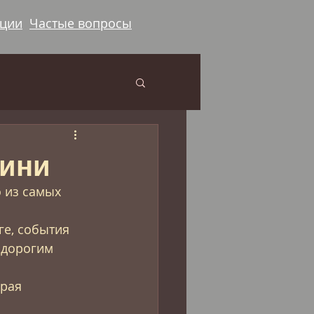
ации
Частые вопросы
гини
 из самых 
е, события 
 дорогим 
рая 