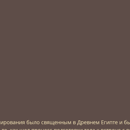
мирования было священным в Древнем Египте и бы
 то, как шел процесс подготовки тела к встрече с 