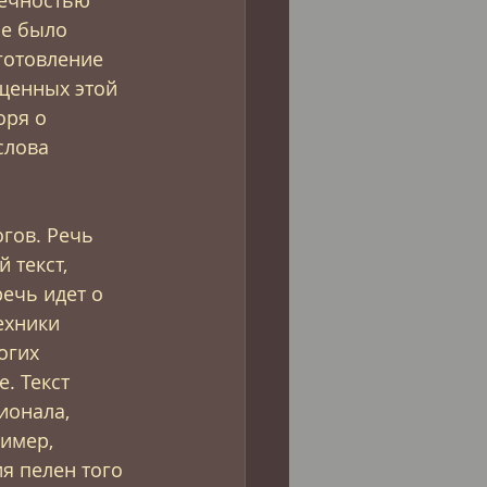
ие было 
готовление 
щенных этой 
оря о 
слова 
гов. Речь 
 текст, 
ечь идет о 
ехники 
огих 
. Текст 
ионала, 
имер, 
я пелен того 