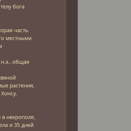
телу бога 
орая часть 
го местными 
м 
н.э., общая 
авяной 
ые растения, 
Хонсу, 
в некрополе, 
ела и 35 дней 