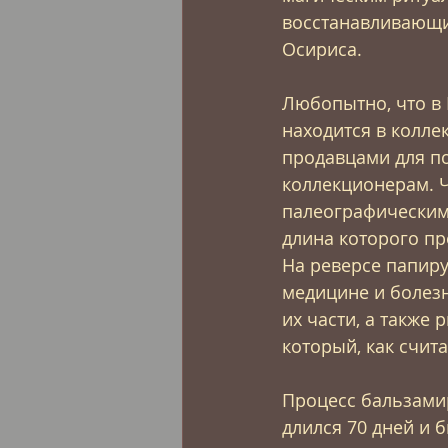
восстанавливающих
Осириса.
Любопытно, что в 
находится в колле
продавцами для п
коллекционерам. Ча
палеографическим 
длина которого п
На реверсе папиру
медицине и болезн
их части, а также
который, как счит
Процесс бальзами
длился 70 дней и б