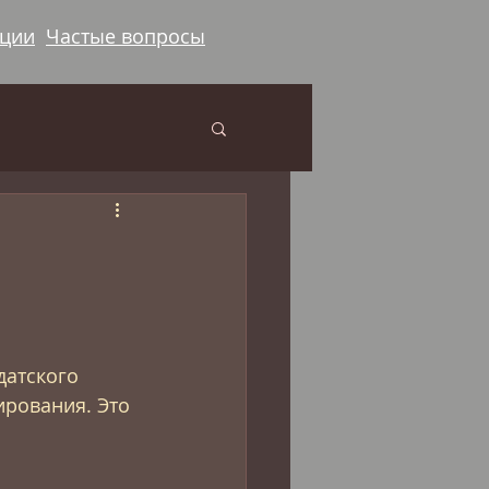
ации
Частые вопросы
датского 
рования. Это 