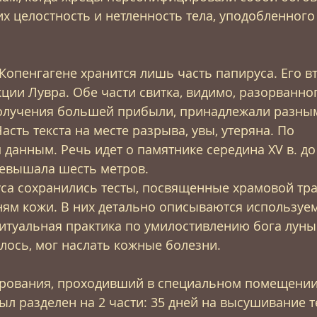
 целостность и нетленность тела, уподобленного 
Копенгагене хранится лишь часть папируса. Его вт
кции Лувра. Обе части свитка, видимо, разорванно
олучения большей прибыли, принадлежали разны
сть текста на месте разрыва, увы, утеряна. По 
данным. Речь идет о памятнике середина XV в. до 
ревышала шесть метров.
са сохранились тесты, посвященные храмовой тр
ям кожи. В них детально описываются используем
 ритуальная практика по умилостивлению бога луны 
алось, мог наслать кожные болезни.
рования, проходивший в специальном помещении 
ыл разделен на 2 части: 35 дней на высушивание т