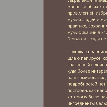
жрецы особых кате
привилегией избра
мумий людей и жив
практике, сохранил
мумификации в Еги
Геродота – судя по
Находка справочн
шла о папирусе, к
связанный с лечен
куда более интере
бальзамирования, 
подробностей нет в
построен, как нап
которому было важ
ингредиенты бальз