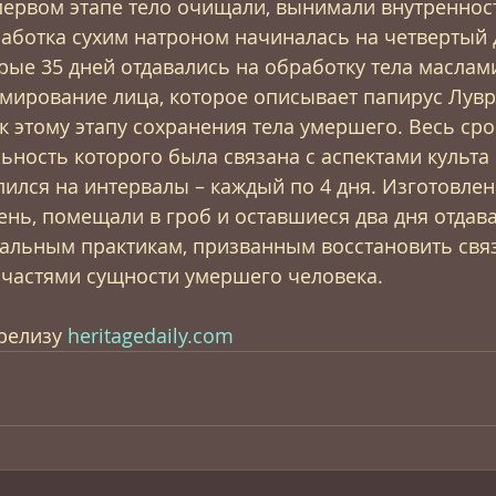
первом этапе тело очищали, вынимали внутренност
работка сухим натроном начиналась на четвертый 
ые 35 дней отдавались на обработку тела маслами
мирование лица, которое описывает папирус Лувр-
к этому этапу сохранения тела умершего. Весь сро
ьность которого была связана с аспектами культа 
лился на интервалы – каждый по 4 дня. Изготовле
ень, помещали в гроб и оставшиеся два дня отдава
альным практикам, призванным восстановить свя
 частями сущности умершего человека.
релизу 
heritagedaily.com