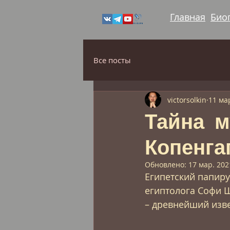
Главная
Био
Все посты
victorsolkin
11 мар
Тайна 
Копенга
Обновлено:
17 мар. 2021
Египетский папиру
египтолога Софи Ш
– древнейший изв