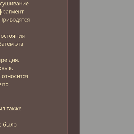
ысушивание 
 фрагмент 
Приводятся 
 
состояния 
атем эта 
ре дня. 
рвые, 
 относится 
что 
л также 
е было 
 