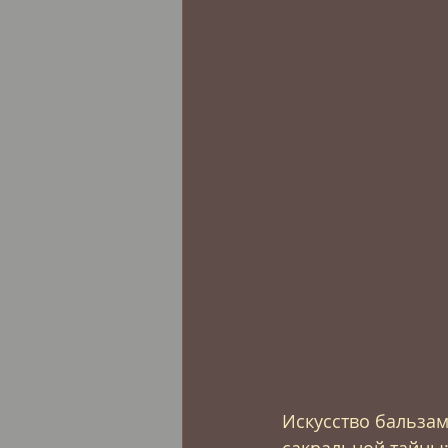
Искусство бальза
сакральной тайны: