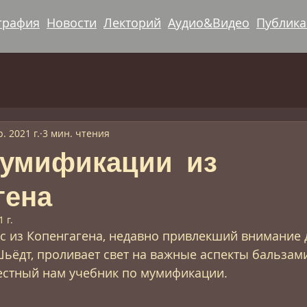
графия
Новости
Лекторий
Аудио&Видео
Публик
. 2021 г.
3 мин. чтения
мумификации из
гена
 г.
с из Копенгагена, недавно привлекший внимание 
ьёдт, проливает свет на важные аспекты бальзами
естный нам учебник по мумификации.