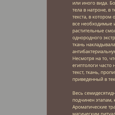
или иного вида. 
тела в натроне, в
текста, в котором
все необходимые и
растительные смол
однородного экстр
ткань накладывала
антибактериальную
Несмотря на то, ч
египтологи часто 
текст, ткань, про
приведенный в те
Весь семидесятид
подчинен этапам, 
Ароматические тр
магическим ритуал