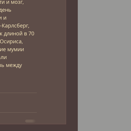
и и мозг, 
день 
 и 
Карлсберг, 
к длиной в 70 
Осириса, 
ние мумии 
ли 
зь между 