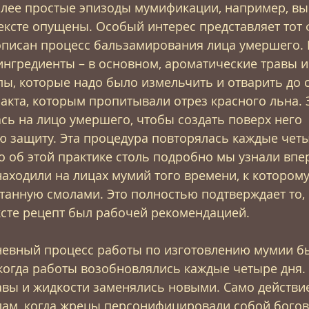
Более простые эпизоды мумификации, например, в
 тексте опущены. Особый интерес представляет тот
 описан процесс бальзамирования лица умершего. 
нгредиенты – в основном, ароматические травы и
ы, которые надо было измельчить и отварить до 
акта, которым пропитывали отрез красного льна. З
сь на лицо умершего, чтобы создать поверх него 
 защиту. Эта процедура повторялась каждые четы
то об этой практике столь подробно мы узнали впе
находили на лицах мумий того времени, к которому
питанную смолами. Это полностью подтверждает то, 
ксте рецепт был рабочей рекомендацией.
невный процесс работы по изготовлению мумии бы
когда работы возобновлялись каждые четыре дня. 
авы и жидкости заменялись новыми. Само действи
ам, когда жрецы персонифицировали собой богов,