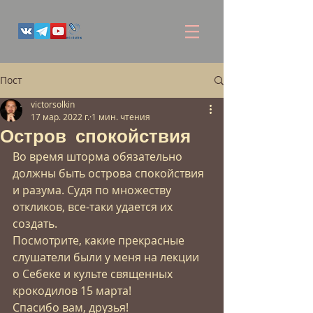
Пост
victorsolkin
17 мар. 2022 г.
1 мин. чтения
Остров спокойствия
Во время шторма обязательно 
должны быть острова спокойствия 
и разума. Судя по множеству 
откликов, все-таки удается их 
создать. 
Посмотрите, какие прекрасные 
слушатели были у меня на лекции 
о Себеке и культе священных 
крокодилов 15 марта! 
Спасибо вам, друзья! 