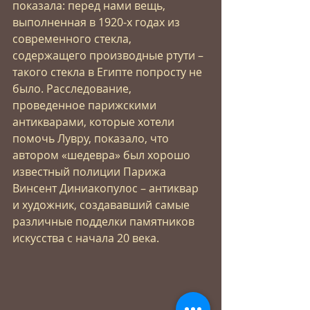
показала: перед нами вещь, 
выполненная в 1920-х годах из 
современного стекла, 
содержащего производные ртути – 
такого стекла в Египте попросту не 
было. Расследование, 
проведенное парижскими 
антикварами, которые хотели 
помочь Лувру, показало, что 
автором «шедевра» был хорошо 
известный полиции Парижа 
Винсент Диниакопулос – антиквар 
и художник, создававший самые 
различные подделки памятников 
искусства с начала 20 века.