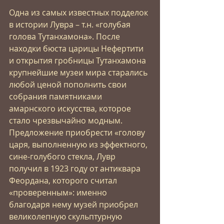
Одна из самых известных подделок 
в истории Лувра – т.н. «голубая 
голова Тутанхамона». После 
находки бюста царицы Нефертити 
и открытия гробницы Тутанхамона 
крупнейшие музеи мира старались 
любой ценой пополнить свои 
собрания памятниками 
амарнского искусства, которое 
стало чрезвычайно модным. 
Предложение приобрести «голову 
царя, выполненную из эффектного, 
сине-голубого стекла, Лувр 
получил в 1923 году от антиквара 
Феордана, которого считал 
«проверенным»: именно 
благодаря нему музей приобрел 
великолепную скульптурную 