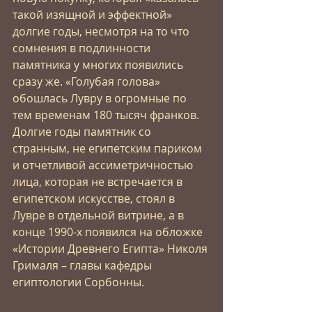
такой изящной и эффектной» 
долгие годы, несмотря на то что 
сомнения в подлинности 
памятника у многих появились 
сразу же. «Голубая голова» 
обошлась Лувру в огромные по 
тем временам 180 тысяч франков. 
Долгие годы памятник со 
странным, не египетским париком 
и отчетливой ассиметричностью 
лица, которая не встречается в 
египетском искусстве, стоял в 
Лувре в отдельной витрине, а в 
конце 1990-х появился на обложке 
«Истории Древнего Египта» Николя 
Грималя – главы кафедры 
египтологии Сорбонны. 