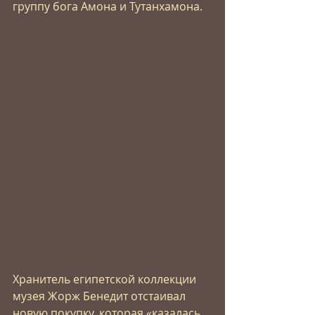
группу бога Амона и Тутанхамона. 
Хранитель египетской коллекции 
музея Жорж Бенедит отстаивал 
новую покупку, которая «казалась 