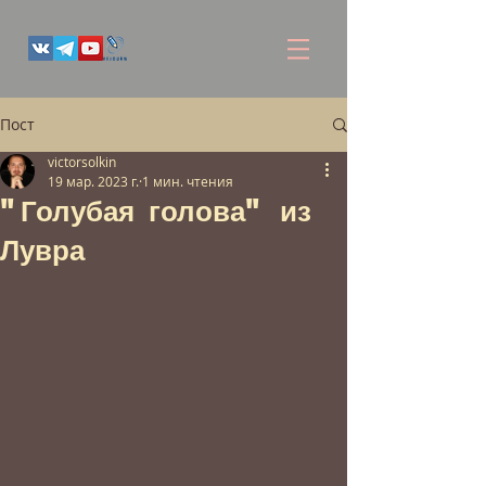
Пост
victorsolkin
19 мар. 2023 г.
1 мин. чтения
"Голубая голова" из
Лувра