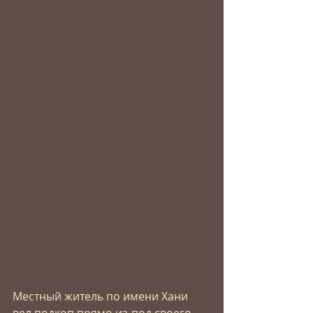
Местный житель по имени Хани 
вел подкоп прямо из-под своего 