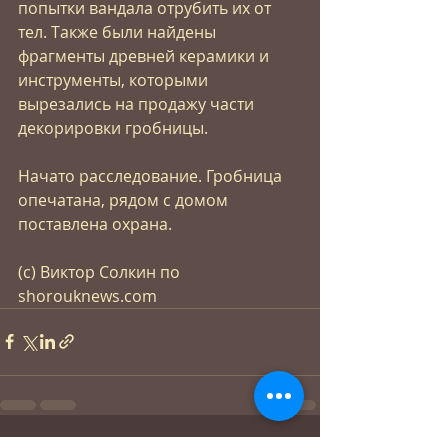
попытки вандала отрубить их от 
тел. Также были найдены 
фрагменты древней керамики и 
инструменты, которыми 
вырезались на продажу части 
декорировки гробницы.
Начато расследование. Гробница 
опечатана, рядом с домом 
поставлена охрана.
(с) Виктор Солкин по 
shorouknews.com