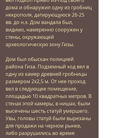
дома и обнаружил одну из гробниц 
некрополя, датирующуюся 26-25 
вв. до н.э. Дом вандала был, 
видимо, намеренно сооружен у 
стены, окружающей 
археологическую зону Гизы.
Дом был обыскан полицией 
района Гиза. Подземный ход вел в 
одну из камер древней гробницы 
размером 2х2,5 м. От нее проход 
вел в следующее помещение, 
площадью 10 квадратных метров. В 
стенах этой камеры, в нишах, были 
высечены шесть статуй умершего. 
Увы, головы статуй были вырезаны 
для продажи на черном рынке, 
либо разрушились во время 