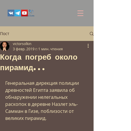
Пост
victorsolkin
3 февр. 2019 г.
1 мин. чтения
Когда погреб около
пирамид...
Генеральная дирекция полиции 
древностей Египта заявила об 
обнаружении нелегальных 
раскопок в деревне Назлет эль-
Самман в Гизе, поблизости от 
великих пирамид.