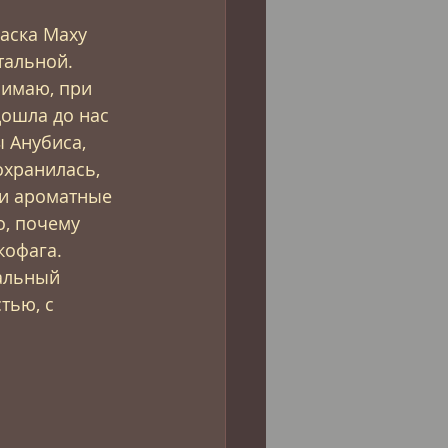
аска Маху 
тальной. 
нимаю, при 
дошла до нас 
 Анубиса, 
охранилась, 
ли ароматные 
о, почему 
кофага.
альный 
тью, с 