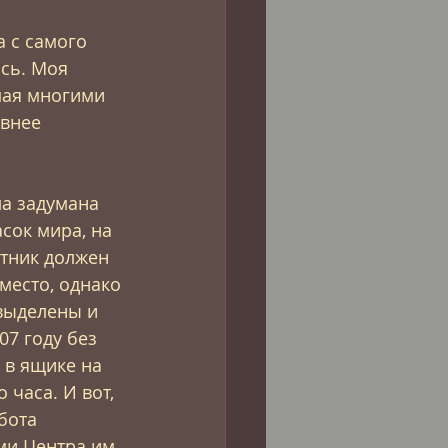
а с самого 
сь. Моя 
мая многими 
внее 
а задумана 
сок мира, на 
тник должен 
место, однако 
выделены и 
07 году без 
 в ящике на 
 часа. И вот, 
бота 
и Центра им. 