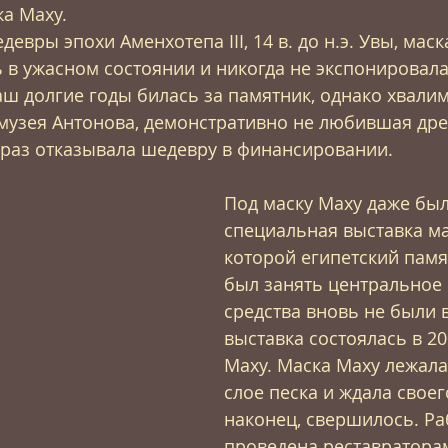
а Маху. 
евры эпохи Аменхотепа III, 14 в. до н.э. Увы, маск
 в ужасном состоянии и никогда не экспонировала
аш долгие годы билась за памятник, однако хвали
музея Антонова, демонстративно не любившая дре
 раз отказывала шедевру в финансировании. 
Под маску Маху даже был
специальная выставка ма
которой египетский памя
был занять центральное 
средства вновь не были 
выставка состоялась в 20
Маху. Маска Маху лежала
слое песка и ждала своего
наконец, свершилось. Ра
проведена реставраторам