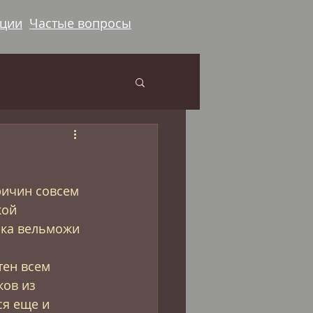
ации
Частые вопросы
ричин совсем 
кой 
ска вельможи 
ен всем 
ков из 
ся еще и 