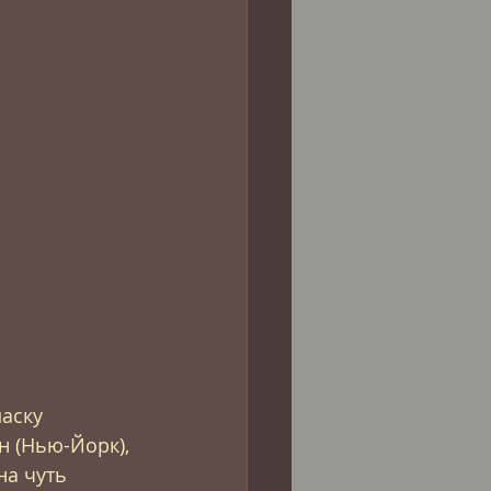
аску 
 (Нью-Йорк), 
на чуть 