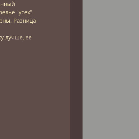
анный 
лье "усех". 
ены. Разница 
у лучше, ее 