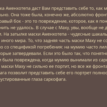
ка Аменхотепа даст Вам представить себе то, как м
ьно. Она тоже была, конечно же, абсолютно фрон
равый бок - это то повреждение, которое, как я по
ить не удалось. В случае с Маху, увы, вообще не 
и. На затылке маски Аменхотепа - чудесные шакалы
иного мира. То, что задняя часть маски Маху не с
о со спецификой погребения: на мумию часто ли
орые затвердевали. Если это было так, что понятн
и была повреждена, когда мумию вынимали из сар
маски Маху не сильно ее портит, но все же фронт
ага позволит представить себе его портрет полнос
устированные глаза саркофага. 