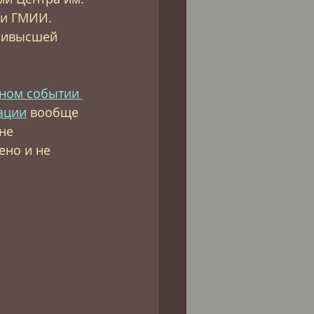
ми ГМИИ. 
аивысшей 
сном событии 
ации
 вообще 
не 
ено и не 