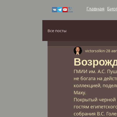
Главная
Био
Все посты
victorsolkin
28 авг
Возрож
ГМИИ им. А.С. Пуш
не богата на дейс
коллекцией, подел
Маху.
Покрытый черной с
гостям египетског
собрания В.С. Голе