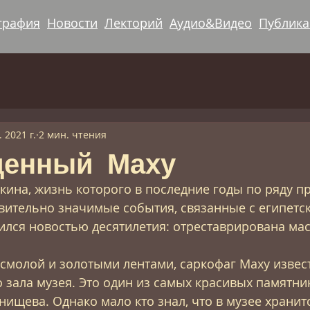
графия
Новости
Лекторий
Аудио&Видео
Публик
. 2021 г.
2 мин. чтения
денный Маху
кина, жизнь которого в последние годы по ряду п
твительно значимые события, связанные с египетс
ился новостью десятилетия: отреставрирована ма
молой и золотыми лентами, саркофаг Маху извест
о зала музея. Это один из самых красивых памятни
нищева. Однако мало кто знал, что в музее хранит