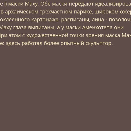
лет) маски Маху. Обе маски передают идеализиров
в архаическом трехчастном парике, широком ожере
оклеенного картонажа, расписаны, лица - позолоч
 Маху глаза выписаны, а у маски Аменхотепа они 
ри этом с художественной точки зрения маска Мах
е: здесь работал более опытный скульптор.