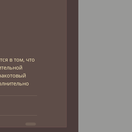
ся в том, что 
ительной 
ракотовый 
полнительно 