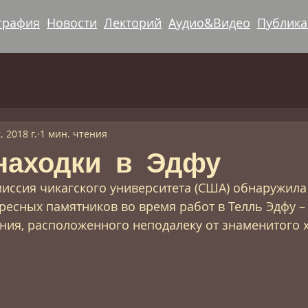
графия
Новости
Лекторий
Аудио&Видео
Публик
. 2018 г.
1 мин. чтения
находки в Эдфу
иссия чикагского университета (США) обнаружила
есных памятников во время работ в Телль Эдфу –
ния, расположенного неподалеку от знаменитого 