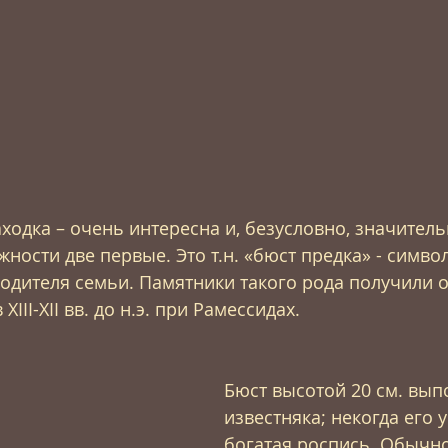
аходка – очень интересна и, безусловно, значитель
жности две первые. Это т.н. «бюст предка» - симво
дителя семьи. Памятники такого рода получили о
III-XII вв. до н.э. при Рамессидах. 
Бюст высотой 20 см. вып
известняка; некогда его 
богатая роспись. Обычно