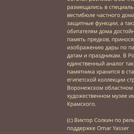
размещались в специаль
вестибюле частного дома
защитные функции, а так
обитателям дома достойн
память предков, принося
изображению дары по п
датам и праздникам. В Р
единственный аналог так
памятника хранится в ст
египетской коллекции стр
Воронежском областном
художественном музее им
Крамского.
(с) Виктор Солкин по рел
поддержке Omar Yasser