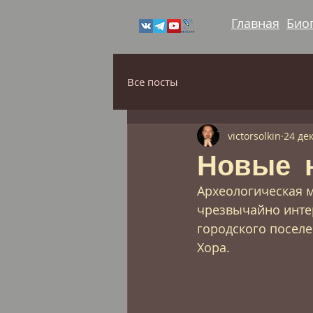
Главная
Био
Все посты
victorsolkin
24 дек
Новые 
Археологическая м
чрезвычайно интер
городского поселе
Хора.