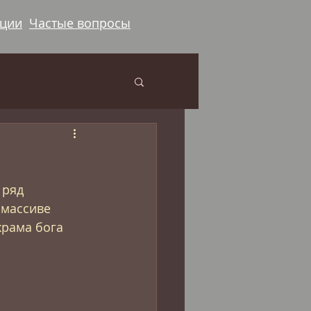
ации
Частые вопросы
 ряд 
 массиве 
храма бога 