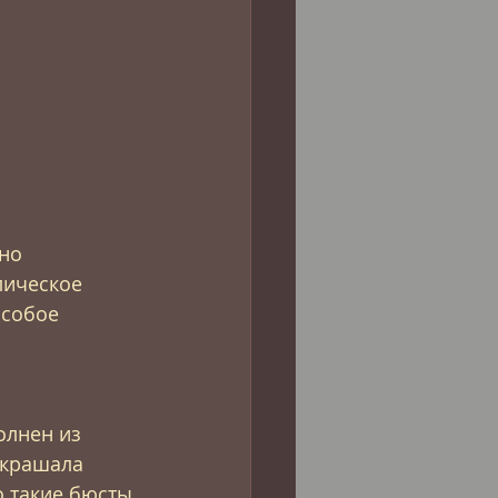
но 
лическое 
собое 
олнен из 
украшала 
 такие бюсты 