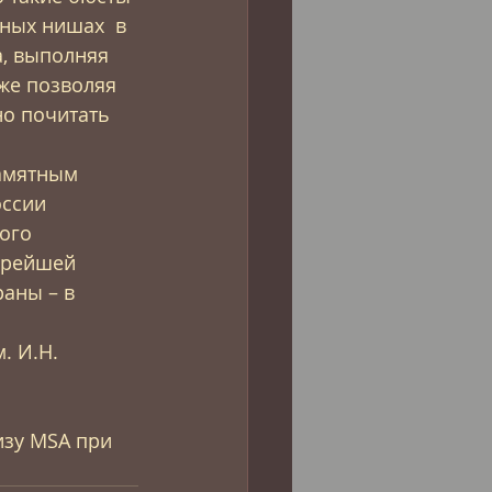
ных нишах  в 
, выполняя 
же позволяя 
о почитать 
 
амятным 
оссии 
ого 
арейшей 
аны – в 
 
. И.Н. 
изу MSA при 