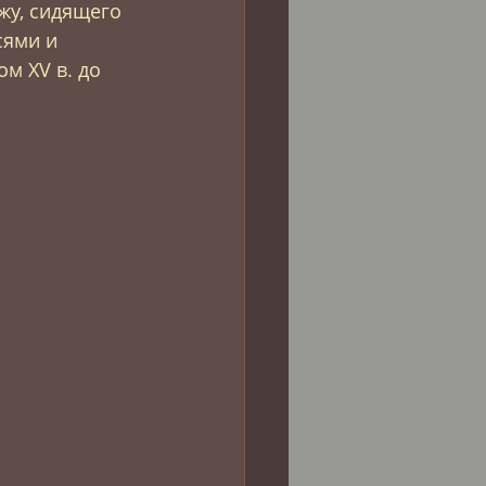
жу, сидящего 
сями и 
м XV в. до 