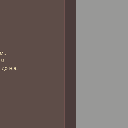
., 
м 
до н.э.