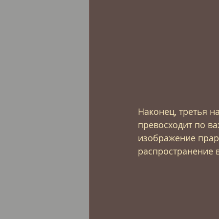
Наконец, третья н
превосходит по ва
изображение праро
распространение в X