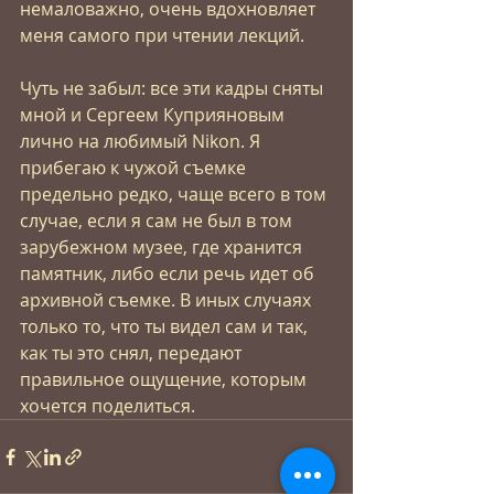
немаловажно, очень вдохновляет 
меня самого при чтении лекций.
Чуть не забыл: все эти кадры сняты 
мной и Сергеем Куприяновым 
лично на любимый Nikon. Я 
прибегаю к чужой съемке 
предельно редко, чаще всего в том 
случае, если я сам не был в том 
зарубежном музее, где хранится 
памятник, либо если речь идет об 
архивной съемке. В иных случаях 
только то, что ты видел сам и так, 
как ты это снял, передают 
правильное ощущение, которым 
хочется поделиться.