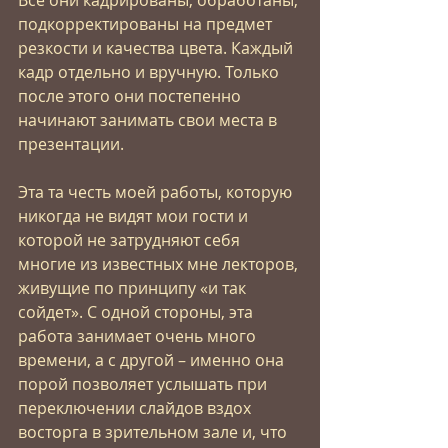
Все они кадрированы, обработаны, 
подкорректированы на предмет 
резкости и качества цвета. Каждый 
кадр отдельно и вручную. Только 
после этого они постепенно 
начинают занимать свои места в 
презентации.
Эта та честь моей работы, которую 
никогда не видят мои гости и 
которой не затрудняют себя 
многие из известных мне лекторов, 
живущие по принципу «и так 
сойдет». С одной стороны, эта 
работа занимает очень много 
времени, а с другой – именно она 
порой позволяет услышать при 
переключении слайдов вздох 
восторга в зрительном зале и, что 