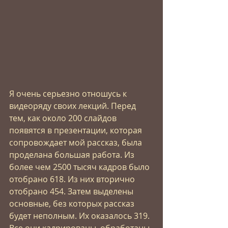
Я очень серьезно отношусь к 
видеоряду своих лекций. Перед 
тем, как около 200 слайдов 
появятся в презентации, которая 
сопровождает мой рассказ, была 
проделана большая работа. Из 
более чем 2500 тысяч кадров было 
отобрано 618. Из них вторично 
отобрано 454. Затем выделены 
основные, без которых рассказ 
будет неполным. Их оказалось 319. 