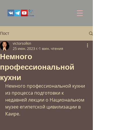
Пост
victorsolkin
25 июн. 2023 г.
1 мин. чтения
Немного
профессиональной
кухни
Немного профессиональной кухни 
из процесса подготовки к 
недавней лекции о Национальном 
музее египетской цивилизации в 
Каире.